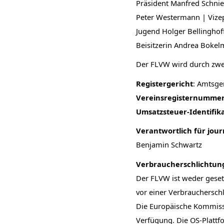
Präsident Manfred Schnie
Peter Westermann | Vizep
Jugend Holger Bellinghof
Beisitzerin Andrea Boke
Der FLVW wird durch zwe
Registergericht
: Amtsge
Vereinsregisternumme
Umsatzsteuer-Identifi
Verantwortlich für journ
Benjamin Schwartz
Verbraucherschlichtung
Der FLVW ist weder gesetz
vor einer Verbrauchersch
Die Europäische Kommissio
Verfügung. Die OS-Plattf