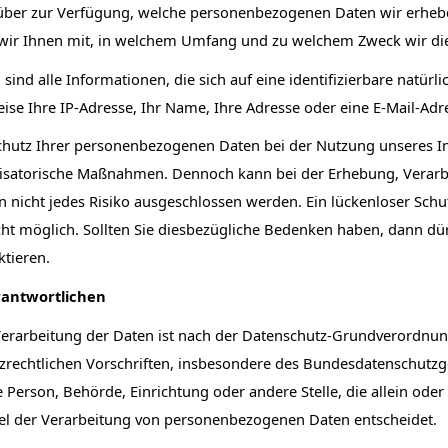
über zur Verfügung, welche personenbezogenen Daten wir erhebe
 wir Ihnen mit, in welchem Umfang und zu welchem Zweck wir di
nd alle Informationen, die sich auf eine identifizierbare natürl
ise Ihre IP-Adresse, Ihr Name, Ihre Adresse oder eine E-Mail-Adr
chutz Ihrer personenbezogenen Daten bei der Nutzung unseres I
nisatorische Maßnahmen. Dennoch kann bei der Erhebung, Verar
nicht jedes Risiko ausgeschlossen werden. Ein lückenloser Sch
nicht möglich. Sollten Sie diesbezügliche Bedenken haben, dann dü
ktieren.
rantwortlichen
 Verarbeitung der Daten ist nach der Datenschutz-Grundverordnu
echtlichen Vorschriften, insbesondere des Bundesdatenschutzge
he Person, Behörde, Einrichtung oder andere Stelle, die allein o
tel der Verarbeitung von personenbezogenen Daten entscheidet.