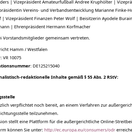
ders | Vizepräsident Amateurfußball Andree Kruphölter | Vizepräs
räsidentin Vereins- und Verbandsentwicklung Marianne Finke-Hol
f | Vizepräsident Finanzen Peter Wolf | Beisitzerin Ayodele Bura
lmann | Ehrenpräsident Hermann Korfmacher
i Vorstandsmitglieder gemeinsam vertreten.
richt Hamm / Westfalen
r
: VR 10075
kationsnummer
: DE125215040
alistisch-redaktionelle Inhalte gemäß § 55 Abs. 2 RStV:
sstelle
lich verpflichtet noch bereit, an einem Verfahren zur außergerich
lichtungsstelle teilzunehmen.
n stellt eine Plattform für die außergerichtliche Online-Streitbe
orm können Sie unter:
http://ec.europa.eu/consumers/odr
erreich