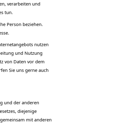
n, verarbeiten und
es tun.
iche Person beziehen.
esse.
nternetangebots nutzen
beitung und Nutzung
utz von Daten vor dem
rfen Sie uns gerne auch
ng und der anderen
setzes, diejenige
der gemeinsam mit anderen