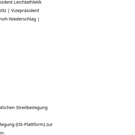
ident Leichtathletik
tz | Vizepräsident
imoh-Niederschlag |
tlichen Streitbeilegung
ilegung (OS-Plattform) zur
en.